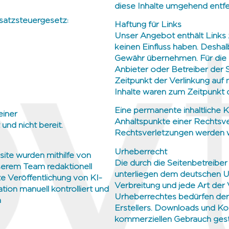
diese Inhalte umgehend entfe
atzsteuergesetz:
Haftung für Links
Unser Angebot enthält Links z
keinen Einfluss haben. Deshal
Gewähr übernehmen. Für die Inh
Anbieter oder Betreiber der S
Zeitpunkt der Verlinkung auf
Inhalte waren zum Zeitpunkt d
Eine permanente inhaltliche K
einer
Anhaltspunkte einer Rechtsv
 und nicht bereit.
Rechtsverletzungen werden w
Urheberrecht
ite wurden mithilfe von
Die durch die Seitenbetreiber
nserem Team redaktionell
unterliegen dem deutschen Ur
te Veröffentlichung von KI-
Verbreitung und jede Art der
ation manuell kontrolliert und
Urheberrechtes bedürfen der 
n
Erstellers. Downloads und Kopi
kommerziellen Gebrauch gest