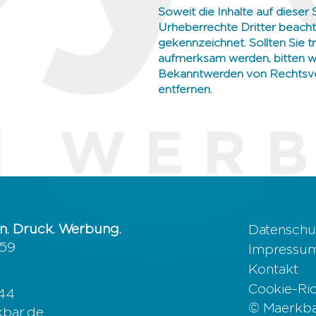
Soweit die Inhalte auf dieser 
Urheberrechte Dritter beachte
gekennzeichnet. Sollten Sie 
aufmerksam werden, bitten w
Bekanntwerden von Rechtsver
entfernen.
n. Druck. Werbung.
Datenschu
 59
Impressu
Kontakt
Cookie-Rich
644
© Maerkbar
kbar.de