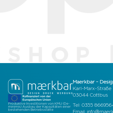
Maerkbar – Desig
Karl-Marx-Straße
03044 Cottbus
Produktive Investitionen von KMU (De-
Tel: 0355 86695
minimis) Ausbau der Kapazitäten einer
bestehenden Betriebsstätte
Email: info@maer